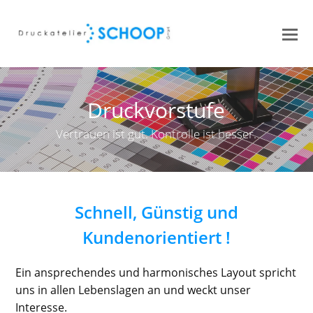
Mo
M
öf
Druckvorstufe
Vertrauen ist gut. Kontrolle ist besser.
Schnell, Günstig und
Kundenorientiert !
Ein ansprechendes und harmonisches Layout spricht
uns in allen Lebenslagen an und weckt unser
Interesse.